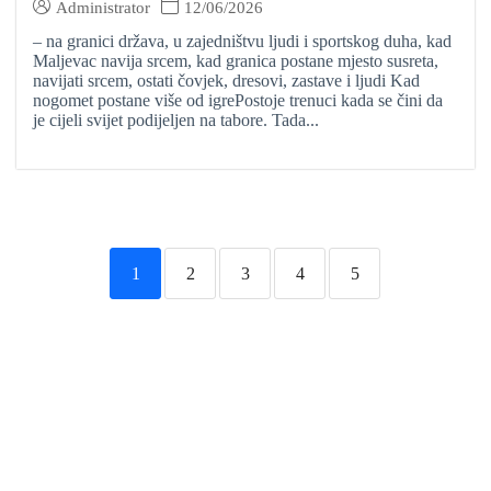
Administrator
12/06/2026
– na granici država, u zajedništvu ljudi i sportskog duha, kad
Maljevac navija srcem, kad granica postane mjesto susreta,
navijati srcem, ostati čovjek, dresovi, zastave i ljudi Kad
nogomet postane više od igrePostoje trenuci kada se čini da
je cijeli svijet podijeljen na tabore. Tada...
1
2
3
4
5