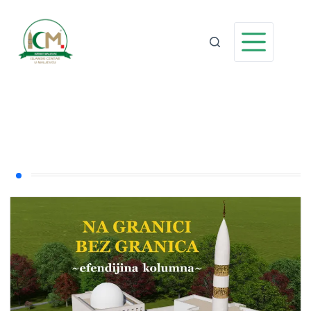
Preskoči
na
sadržaj