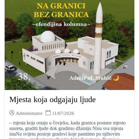
Mjesta koja odgajaju ljude
Administrator
11/07/2026
– mjesta koja ostaju u čovjeku, kada granica postane mjesto
susreta, graditi ljude dok gradimo džamiju Nisu sva mjesta
istaNa svijetu postoje gradovi koje pamtimo po njihovim