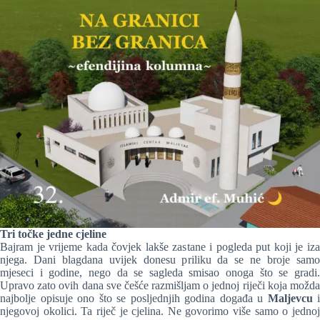
Tri točke jedne cjeline
Bajram je vrijeme kada čovjek lakše zastane i pogleda put koji je iza
njega. Dani blagdana uvijek donesu priliku da se ne broje samo
mjeseci i godine, nego da se sagleda smisao onoga što se gradi.
Upravo zato ovih dana sve češće razmišljam o jednoj riječi koja možda
najbolje opisuje ono što se posljednjih godina događa u
Maljevcu
i
njegovoj okolici. Ta riječ je cjelina. Ne govorimo više samo o jednoj