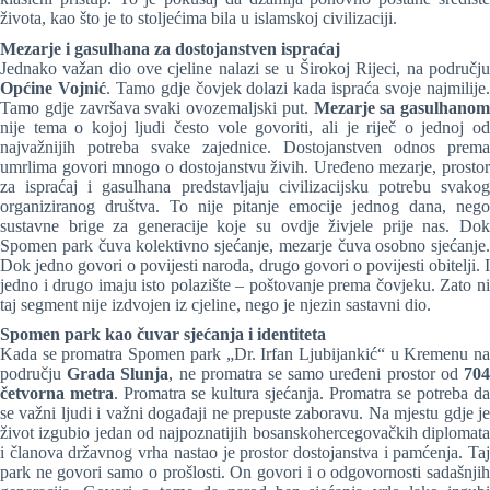
života, kao što je to stoljećima bila u islamskoj civilizaciji.
Mezarje i gasulhana za dostojanstven ispraćaj
Jednako važan dio ove cjeline nalazi se u Širokoj Rijeci, na području
Općine Vojnić
. Tamo gdje čovjek dolazi kada ispraća svoje najmilije
Tamo gdje završava svaki ovozemaljski put.
Mezarje sa gasulhanom
nije tema o kojoj ljudi često vole govoriti, ali je riječ o jednoj od
najvažnijih potreba svake zajednice. Dostojanstven odnos prema
umrlima govori mnogo o dostojanstvu živih. Uređeno mezarje, prostor
za ispraćaj i gasulhana predstavljaju civilizacijsku potrebu svakog
organiziranog društva. To nije pitanje emocije jednog dana, nego
sustavne brige za generacije koje su ovdje živjele prije nas. Dok
Spomen park čuva kolektivno sjećanje, mezarje čuva osobno sjećanje.
Dok jedno govori o povijesti naroda, drugo govori o povijesti obitelji. I
jedno i drugo imaju isto polazište – poštovanje prema čovjeku. Zato ni
taj segment nije izdvojen iz cjeline, nego je njezin sastavni dio.
Spomen park kao čuvar sjećanja i identiteta
Kada se promatra Spomen park „Dr. Irfan Ljubijankić“ u Kremenu na
području
Grada Slunja
, ne promatra se samo uređeni prostor od
70
četvorna metra
. Promatra se kultura sjećanja. Promatra se potreba da
se važni ljudi i važni događaji ne prepuste zaboravu. Na mjestu gdje je
život izgubio jedan od najpoznatijih bosanskohercegovačkih diplomata
i članova državnog vrha nastao je prostor dostojanstva i pamćenja. Taj
park ne govori samo o prošlosti. On govori i o odgovornosti sadašnjih