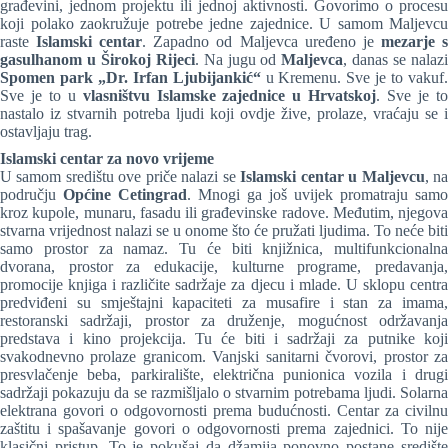
građevini, jednom projektu ili jednoj aktivnosti. Govorimo o procesu
koji polako zaokružuje potrebe jedne zajednice. U samom Maljevcu
raste
Islamski centar
. Zapadno od Maljevca uređeno je
mezarje 
gasulhanom u Širokoj Rijeci
. Na jugu od
Maljevca
, danas se nalaz
Spomen park „Dr. Irfan Ljubijankić“
u Kremenu. Sve je to vakuf
Sve je to u
vlasništvu Islamske zajednice u Hrvatskoj
. Sve je t
nastalo iz stvarnih potreba ljudi koji ovdje žive, prolaze, vraćaju se i
ostavljaju trag.
Islamski centar za novo vrijeme
U samom središtu ove priče nalazi se
Islamski centar u Maljevcu
, n
području
Općine Cetingrad
. Mnogi ga još uvijek promatraju samo
kroz kupole, munaru, fasadu ili građevinske radove. Međutim, njegova
stvarna vrijednost nalazi se u onome što će pružati ljudima. To neće biti
samo prostor za namaz. Tu će biti knjižnica, multifunkcionalna
dvorana, prostor za edukacije, kulturne programe, predavanja,
promocije knjiga i različite sadržaje za djecu i mlade. U sklopu centra
predviđeni su smještajni kapaciteti za musafire i stan za imama,
restoranski sadržaji, prostor za druženje, mogućnost održavanja
predstava i kino projekcija. Tu će biti i sadržaji za putnike koji
svakodnevno prolaze granicom. Vanjski sanitarni čvorovi, prostor za
presvlačenje beba, parkiralište, električna punionica vozila i drugi
sadržaji pokazuju da se razmišljalo o stvarnim potrebama ljudi. Solarna
elektrana govori o odgovornosti prema budućnosti. Centar za civilnu
zaštitu i spašavanje govori o odgovornosti prema zajednici. To nije
klasični pristup. To je pokušaj da džamija ponovno postane središte