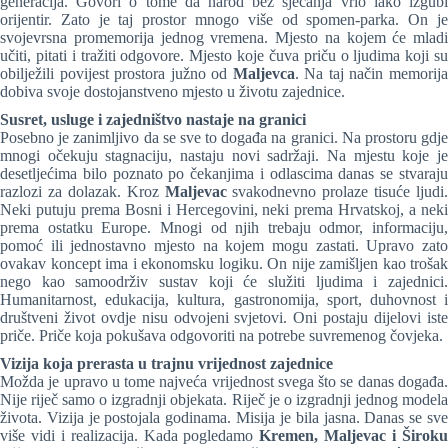
generacija. Govori o tome da narod bez sjećanja vrlo lako izgubi
orijentir. Zato je taj prostor mnogo više od spomen-parka. On je
svojevrsna promemorija jednog vremena. Mjesto na kojem će mladi
učiti, pitati i tražiti odgovore. Mjesto koje čuva priču o ljudima koji su
obilježili povijest prostora južno od
Maljevca
. Na taj način memorij
dobiva svoje dostojanstveno mjesto u životu zajednice.
Susret, usluge i zajedništvo nastaje na granici
Posebno je zanimljivo da se sve to događa na granici. Na prostoru gdje
mnogi očekuju stagnaciju, nastaju novi sadržaji. Na mjestu koje je
desetljećima bilo poznato po čekanjima i odlascima danas se stvaraju
razlozi za dolazak. Kroz
Maljevac
svakodnevno prolaze tisuće ljudi.
Neki putuju prema Bosni i Hercegovini, neki prema Hrvatskoj, a neki
prema ostatku Europe. Mnogi od njih trebaju odmor, informaciju,
pomoć ili jednostavno mjesto na kojem mogu zastati. Upravo zato
ovakav koncept ima i ekonomsku logiku. On nije zamišljen kao trošak
nego kao samoodrživ sustav koji će služiti ljudima i zajednici.
Humanitarnost, edukacija, kultura, gastronomija, sport, duhovnost i
društveni život ovdje nisu odvojeni svjetovi. Oni postaju dijelovi iste
priče. Priče koja pokušava odgovoriti na potrebe suvremenog čovjeka.
Vizija koja prerasta u trajnu vrijednost zajednice
Možda je upravo u tome najveća vrijednost svega što se danas događa.
Nije riječ samo o izgradnji objekata. Riječ je o izgradnji jednog modela
života. Vizija je postojala godinama. Misija je bila jasna. Danas se sve
više vidi i realizacija. Kada pogledamo
Kremen, Maljevac i Širok