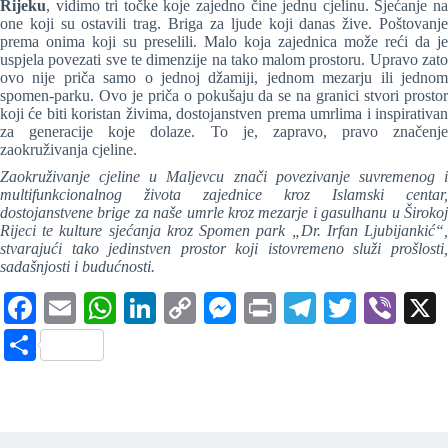
Rijeku
, vidimo tri točke koje zajedno čine jednu cjelinu. Sjećanje na
one koji su ostavili trag. Briga za ljude koji danas žive. Poštovanje
prema onima koji su preselili. Malo koja zajednica može reći da je
uspjela povezati sve te dimenzije na tako malom prostoru. Upravo zato
ovo nije priča samo o jednoj džamiji, jednom mezarju ili jednom
spomen-parku. Ovo je priča o pokušaju da se na granici stvori prostor
koji će biti koristan živima, dostojanstven prema umrlima i inspirativan
za generacije koje dolaze. To je, zapravo, pravo značenje
zaokruživanja cjeline.
Zaokruživanje cjeline u Maljevcu znači povezivanje suvremenog i
multifunkcionalnog života zajednice kroz Islamski centar,
dostojanstvene brige za naše umrle kroz mezarje i gasulhanu u Širokoj
Rijeci te kulture sjećanja kroz Spomen park „Dr. Irfan Ljubijankić“,
stvarajući tako jedinstven prostor koji istovremeno služi prošlosti,
sadašnjosti i budućnosti.
Fa
E
W
Li
C
M
Pr
Te
T
Vi
ce
m
ha
nk
op
es
in
le
wi
be
S
bo
ail
ts
ed
y
se
t
gr
tte
r
ha
ok
A
In
Li
ng
a
r
re
pp
nk
er
m