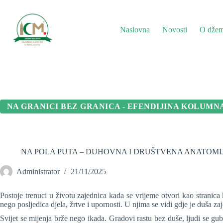
Preskoči
na
sadržaj
Naslovna
Novosti
O džem
NA GRANICI BEZ GRANICA - EFENDIJINA KOLUMN
NA POLA PUTA – DUHOVNA I DRUŠTVENA ANATOMI
Administrator
21/11/2025
Postoje trenuci u životu zajednica kada se vrijeme otvori kao stranica 
nego posljedica djela, žrtve i upornosti. U njima se vidi gdje je duša z
Svijet se mijenja brže nego ikada. Gradovi rastu bez duše, ljudi se g