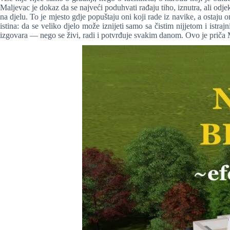
Maljevac je dokaz da se najveći poduhvati rađaju tiho, iznutra, ali odje
na djelu. To je mjesto gdje popuštaju oni koji rade iz navike, a ostaju 
istina: da se veliko djelo može iznijeti samo sa čistim nijjetom i ist
izgovara — nego se živi, radi i potvrđuje svakim danom. Ovo je priča M