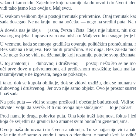
važno i kamo idu. Zajednice koje razumiju da duhovni i društveni iden
vidi tako jasno kao ovdje u Maljevcu.
U svakom velikom djelu postoji trenutak prekretnice. Onaj trenutak kada
sada dosegao. Ne na kraju, ne na početku — nego na sredini puta. Na mje
A dovela nas je ideja — jasna, čvrsta i čista. Ideja nije luksuz, niti 
svakog uspjeha. I upravo zato ova misija u Maljevcu ima snagu: jer je ima
U vremenu kada se mnoga gradilišta otvaraju političkim proračunima, r
Bez sultana i kraljeva. Bez tuđih proračuna. Bez duga. Bez zaleđa moćni
više nego što se vidi, na džematlije koji razumiju potrebe svog džemata
U toj anatomiji — duhovnoj i društvenoj — postoji nešto što se ne može
uči prve dove u privremenom, ali pretijesnom mesdžidu; kada majka iz
razumijevanje ne izgovara, nego se pokazuje.
I tako, dok se kupola oblikuje, dok se zidovi uzdižu, dok se munara 
duhovnog i društvenog. Jer ovo nije samo objekt. Ovo je prostor susreta
i baš sada.
Na pola puta — vidi se snaga prošlosti i obećanje budućnosti. Vidi se 
shvate i volju da završe. Biti dio ovoga nije slučajnost — to je počast.
Pred nama je druga polovica puta. Ona koja traži istrajnost, fokus i j
koja će svijetliti na granici kao amanet svim budućim generacijama.
Ovo je naša duhovna i društvena anatomija. Tu se najjasnije vidi anat
više nije riječ samo o gradnji, nego o identitetu, o narodu koji je odl