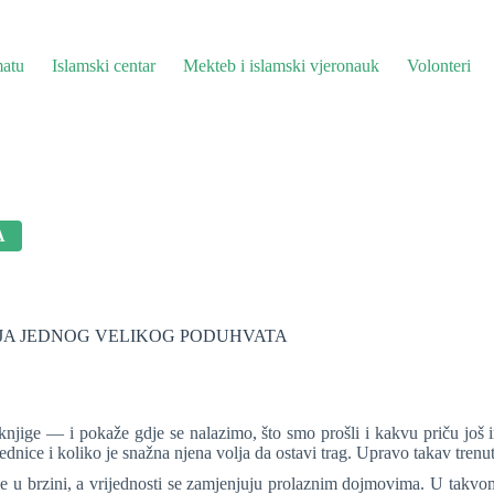
atu
Islamski centar
Mekteb i islamski vjeronauk
Volonteri
A
JA JEDNOG VELIKOG PODUHVATA
knjige — i pokaže gdje se nalazimo, što smo prošli i kakvu priču još im
ajednice i koliko je snažna njena volja da ostavi trag. Upravo takav tren
ube u brzini, a vrijednosti se zamjenjuju prolaznim dojmovima. U takv