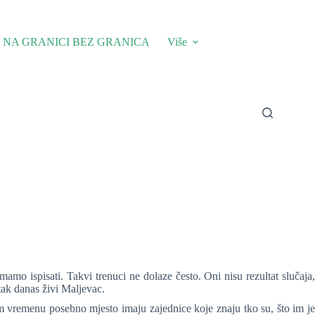
NA GRANICI BEZ GRANICA
Više
amo ispisati. Takvi trenuci ne dolaze često. Oni nisu rezultat slučaja,
utak danas živi Maljevac.
om vremenu posebno mjesto imaju zajednice koje znaju tko su, što im je