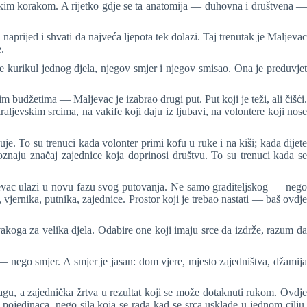
ičkim korakom. A rijetko gdje se ta anatomija — duhovna i društvena —
aprijed i shvati da najveća ljepota tek dolazi. Taj trenutak je Maljevac
.
 je kurikul jednog djela, njegov smjer i njegov smisao. Ona je preduvjet
udžetima — Maljevac je izabrao drugi put. Put koji je teži, ali čišći.
aljevskim srcima, na vakife koji daju iz ljubavi, na volontere koji nose
e. To su trenuci kada volonter primi kofu u ruke i na kiši; kada dijete
znaju značaj zajednice koja doprinosi društvu. To su trenuci kada se
ljevac ulazi u novu fazu svog putovanja. Ne samo graditeljskog — nego
vjernika, putnika, zajednice. Prostor koji je trebao nastati — baš ovdje
vakoga za velika djela. Odabire one koji imaju srce da izdrže, razum da
— nego smjer. A smjer je jasan: dom vjere, mjesto zajedništva, džamija
agu, a zajednička žrtva u rezultat koji se može dotaknuti rukom. Ovdje
j pojedinaca, nego sila koja se rađa kad se srca usklade u jednom cilju.