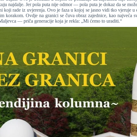
kuju najdalje. Jer pola puta nije odmor — pola puta je dokaz da se može 
oni koji rade iz uvjerenja. Ovo je faza u kojoj se jasno vidi tko vjeruje
rajnim korakom. Ovdje na granici se čuva obraz zajednice, kao najveća 
aljevca — priča generacije koja je rekla: „Mi ćemo to uraditi.“