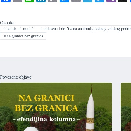
ce
m
ha
nk
op
es
in
le
wi
be
bo
ail
ts
ed
y
se
t
gr
tte
r
Oznake
ok
A
In
Li
ng
a
r
#
admir ef. muhić
#
duhovna i društvena anatomija jednog velikog poduh
pp
nk
er
m
#
na granici bez granica
Povezane objave