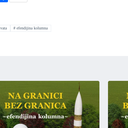
ha
re
vata
#
efendijina kolumna