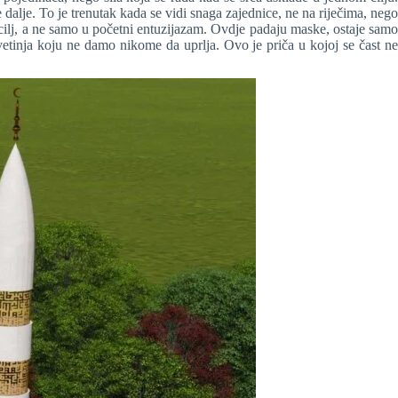
dalje. To je trenutak kada se vidi snaga zajednice, ne na riječima, nego
 u cilj, a ne samo u početni entuzijazam. Ovdje padaju maske, ostaje samo
svetinja koju ne damo nikome da uprlja. Ovo je priča u kojoj se čast ne