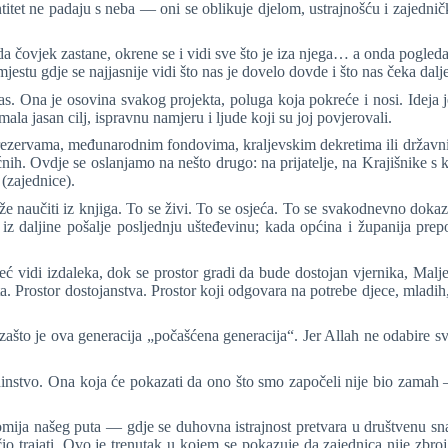
titet ne padaju s neba — oni se oblikuje djelom, ustrajnošću i zajedn
 čovjek zastane, okrene se i vidi sve što je iza njega… a onda pogleda n
stu gdje se najjasnije vidi što nas je dovelo dovde i što nas čeka dalje
ukras. Ona je osovina svakog projekta, poluga koja pokreće i nosi. Ideja
la jasan cilj, ispravnu namjeru i ljude koji su joj povjerovali.
ezervama, međunarodnim fondovima, kraljevskim dekretima ili državnim b
h. Ovdje se oslanjamo na nešto drugo: na prijatelje, na Krajišnike s kr
 (zajednice).
 naučiti iz knjiga. To se živi. To se osjeća. To se svakodnevno dokazuj
 daljine pošalje posljednju ušteđevinu; kada općina i županija prepo
već vidi izdaleka, dok se prostor gradi da bude dostojan vjernika, Ma
. Prostor dostojanstva. Prostor koji odgovara na potrebe djece, mladih, 
zašto je ova generacija „počašćena generacija“. Jer Allah ne odabire s
edinstvo. Ona koja će pokazati da ono što smo započeli nije bio zamah 
omija našeg puta — gdje se duhovna istrajnost pretvara u društvenu sn
učio trajati. Ovo je trenutak u kojem se pokazuje da zajednica nije zbro