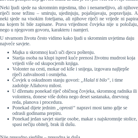
Neki ljudi sjede na skromnim mjestima, tiho i nenametljivo, ali njihove
riječi nose težinu – smiruju, ujedinjuju, pojašnjavaju, popravljaju. A
neki sjede na visokim foteljama, ali njihove riječi ne vrijede ni papira
na kojem bi bile zapisane. Prava vrijednost čovjeka nije u položaju,
nego u njegovom govoru, karakteru i namjeri.
U stvarnom životu često vidimo kako ljudi u skromnim uvjetima daju
najveće savjete.
Majka u skromnoj kući uči djecu poštenju.
Starija osoba na klupi ispred kuće prenosi životnu mudrost koja
vrijedi više od skupocjenih knjiga.
Volonter na cesti, mokar od kiše i snijega, izgovara najljepše
riječi zahvalnosti i osmijeha.
Čovjek u oskudnom stanju govori:
„Halal ti bilo“
, i time
zadobije Allahovu milost.
U džematu ponekad riječ običnog čovjeka, skromnog radnika ili
volontera, donese više dobra nego deset sastanaka, dnevnog
reda, planova i procedura.
Ponekad dijete jednim
„oprosti“
napravi most tamo gdje se
odrasli godinama prepiru.
Ponekad jedan savjet starije osobe, makar s najskromnije stolice,
spasi nečiju obitelj, brak ili dušu.
Nije presudno sjedište – presudna je duša.