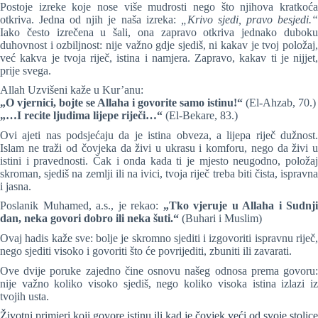
Postoje izreke koje nose više mudrosti nego što njihova kratkoća
otkriva. Jedna od njih je naša izreka:
„Krivo sjedi, pravo besjedi.
Iako često izrečena u šali, ona zapravo otkriva jednako duboku
duhovnost i ozbiljnost: nije važno gdje sjediš, ni kakav je tvoj položaj,
već kakva je tvoja riječ, istina i namjera. Zapravo, kakav ti je nijjet,
prije svega.
Allah Uzvišeni kaže u Kur’anu:
„O vjernici, bojte se Allaha i govorite samo istinu!“
(El-Ahzab, 70.)
„…I recite ljudima lijepe riječi…“
(El-Bekare, 83.)
Ovi ajeti nas podsjećaju da je istina obveza, a lijepa riječ dužnost.
Islam ne traži od čovjeka da živi u ukrasu i komforu, nego da živi u
istini i pravednosti. Čak i onda kada ti je mjesto neugodno, položaj
skroman, sjediš na zemlji ili na ivici, tvoja riječ treba biti čista, ispravna
i jasna.
Poslanik Muhamed, a.s., je rekao:
„Tko vjeruje u Allaha i Sudnji
dan, neka govori dobro ili neka šuti.“
(Buhari i Muslim)
Ovaj hadis kaže sve: bolje je skromno sjediti i izgovoriti ispravnu riječ,
nego sjediti visoko i govoriti što će povrijediti, zbuniti ili zavarati.
Ove dvije poruke zajedno čine osnovu našeg odnosa prema govoru:
nije važno koliko visoko sjediš, nego koliko visoka istina izlazi iz
tvojih usta.
Životni primjeri koji govore istinu ili kad je čovjek veći od svoje stolice