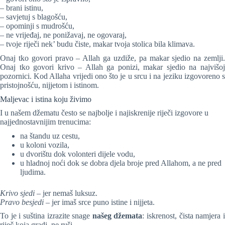
– brani istinu,
– savjetuj s blagošću,
– opominji s mudrošću,
– ne vrijeđaj, ne ponižavaj, ne ogovaraj,
– tvoje riječi nek’ budu čiste, makar tvoja stolica bila klimava.
Onaj tko govori pravo – Allah ga uzdiže, pa makar sjedio na zemlji.
Onaj tko govori krivo – Allah ga ponizi, makar sjedio na najvišoj
pozornici. Kod Allaha vrijedi ono što je u srcu i na jeziku izgovoreno s
pristojnošću, nijjetom i istinom.
Maljevac i istina koju živimo
I u našem džematu često se najbolje i najiskrenije riječi izgovore u
najjednostavnijim trenucima:
na štandu uz cestu,
u koloni vozila,
u dvorištu dok volonteri dijele vodu,
u hladnoj noći dok se dobra djela broje pred Allahom, a ne pred
ljudima.
Krivo sjedi
– jer nemaš luksuz.
Pravo besjedi
– jer imaš srce puno istine i nijjeta.
To je i suština izrazite snage
našeg džemata
: iskrenost, čista namjera 
riječ koja gradi, ne ruši.