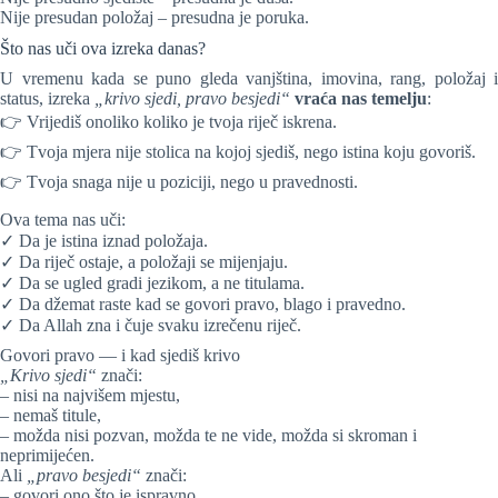
Nije presudan položaj – presudna je poruka.
Što nas uči ova izreka danas?
U vremenu kada se puno gleda vanjština, imovina, rang, položaj i
status, izreka
„krivo sjedi, pravo besjedi“
vraća nas temelju
:
👉 Vrijediš onoliko koliko je tvoja riječ iskrena.
👉 Tvoja mjera nije stolica na kojoj sjediš, nego istina koju govoriš.
👉 Tvoja snaga nije u poziciji, nego u pravednosti.
Ova tema nas uči:
✓ Da je istina iznad položaja.
✓ Da riječ ostaje, a položaji se mijenjaju.
✓ Da se ugled gradi jezikom, a ne titulama.
✓ Da džemat raste kad se govori pravo, blago i pravedno.
✓ Da Allah zna i čuje svaku izrečenu riječ.
Govori pravo — i kad sjediš krivo
„Krivo sjedi“
znači:
– nisi na najvišem mjestu,
– nemaš titule,
– možda nisi pozvan, možda te ne vide, možda si skroman i
neprimijećen.
Ali
„pravo besjedi“
znači:
– govori ono što je ispravno,