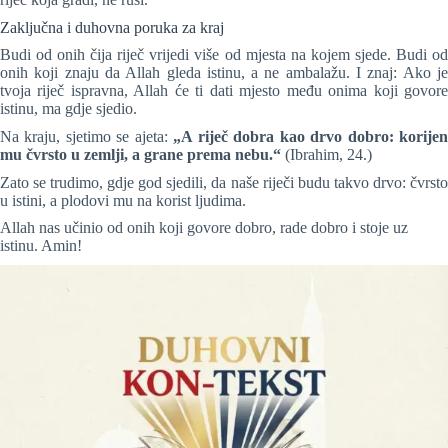
Zaključna i duhovna poruka za kraj
Budi od onih čija riječ vrijedi više od mjesta na kojem sjede. Budi od
onih koji znaju da Allah gleda istinu, a ne ambalažu. I znaj: Ako je
tvoja riječ ispravna, Allah će ti dati mjesto među onima koji govore
istinu, ma gdje sjedio.
Na kraju, sjetimo se ajeta:
„A riječ dobra kao drvo dobro: korije
mu čvrsto u zemlji, a grane prema nebu.“
(Ibrahim, 24.)
Zato se trudimo, gdje god sjedili, da naše riječi budu takvo drvo: čvrsto
u istini, a plodovi mu na korist ljudima.
Allah nas učinio od onih koji govore dobro, rade dobro i stoje uz
istinu. Amin!