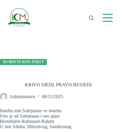
Preskoči
na
sadržaj
DUHOVNI KON-TEKST
KRIVO SJEDI, PRAVO BESJEDI
Administrator
08/12/2025
Innehu min Sulejmane ve innehu
Ono je od Sulejmana i ono glasi
Bismillahir-Rahmanir-Rahim
U ime Allaha, Milostivog, Samilosnog