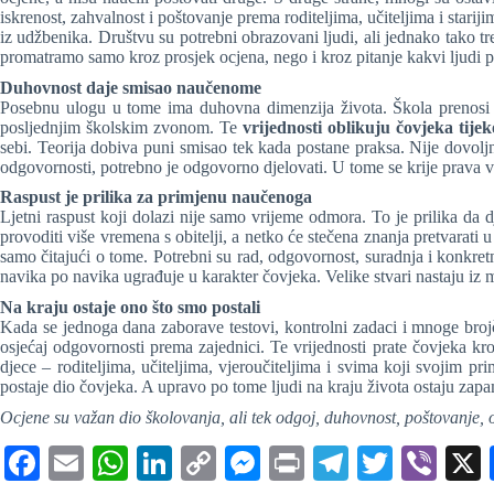
iskrenost, zahvalnost i poštovanje prema roditeljima, učiteljima i stariji
iz udžbenika. Društvu su potrebni obrazovani ljudi, ali jednako tako 
promatramo samo kroz prosjek ocjena, nego i kroz pitanje kakvi ljudi 
Duhovnost daje smisao naučenome
Posebnu ulogu u tome ima duhovna dimenzija života. Škola prenosi zn
posljednjim školskim zvonom. Te
vrijednosti oblikuju čovjeka tijek
sebi. Teorija dobiva puni smisao tek kada postane praksa. Nije dovoljno 
odgovornosti, potrebno je odgovorno djelovati. U tome se krije prava
Raspust je prilika za primjenu naučenoga
Ljetni raspust koji dolazi nije samo vrijeme odmora. To je prilika da 
provoditi više vremena s obitelji, a netko će stečena znanja pretvarati
samo čitajući o tome. Potrebni su rad, odgovornost, suradnja i konkretni
navika po navika ugrađuje u karakter čovjeka. Velike stvari nastaju iz ma
Na kraju ostaje ono što smo postali
Kada se jednoga dana zaborave testovi, kontrolni zadaci i mnoge broj
osjećaj odgovornosti prema zajednici. Te vrijednosti prate čovjeka kroz
djece – roditeljima, učiteljima, vjeroučiteljima i svima koji svojim
postaje dio čovjeka. A upravo po tome ljudi na kraju života ostaju zap
Ocjene su važan dio školovanja, ali tek odgoj, duhovnost, poštovanje,
Fa
E
W
Li
C
M
Pr
Te
T
Vi