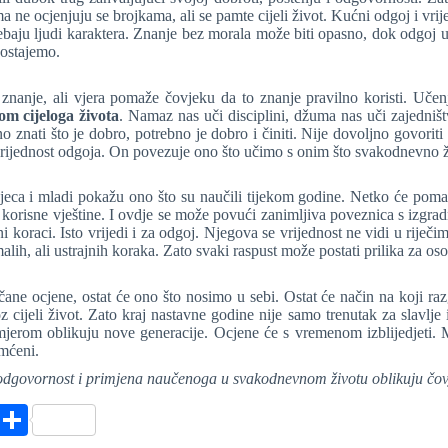
ma ne ocjenjuju se brojkama, ali se pamte cijeli život. Kućni odgoj i vrij
trebaju ljudi karaktera. Znanje bez morala može biti opasno, dok odgoj
postajemo.
anje, ali vjera pomaže čovjeku da to znanje pravilno koristi. Učenje
om cijeloga života
. Namaz nas uči disciplini, džuma nas uči zajedništ
znati što je dobro, potrebno je dobro i činiti. Nije dovoljno govoriti o
 vrijednost odgoja. On povezuje ono što učimo s onim što svakodnevno 
djeca i mladi pokažu ono što su naučili tijekom godine. Netko će pomag
 u korisne vještine. I ovdje se može povući zanimljiva poveznica s izgr
 koraci. Isto vrijedi i za odgoj. Njegova se vrijednost ne vidi u riječi
lih, ali ustrajnih koraka. Zato svaki raspust može postati prilika za oso
čane ocjene, ostat će ono što nosimo u sebi. Ostat će način na koji 
 cijeli život. Zato kraj nastavne godine nije samo trenutak za slavlje 
 primjerom oblikuju nove generacije. Ocjene će s vremenom izblijedjet
amćeni.
 odgovornost i primjena naučenoga u svakodnevnom životu oblikuju čovj
X
S