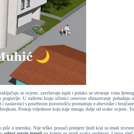
ljučuju se ocjene, završavaju ispiti i polako se otvaraju vrata ljetnog
otno poglavlje. U našemu kraju učenici osnovno obrazovanje pohađaju u
ci i nastavnici s posebnom pozornošću promatraju e-dnevnike i brojčan
ti brojkom. Postoji vrijednost koja traje mnogo dulje od svake ocjene. To
še u imeniku. Nije teško pronaći primjere ljudi koji su imali izvrsne
ato
odgoj ostaje temelj
na kojem se gradi svaka osobnost. Lijepa riječ