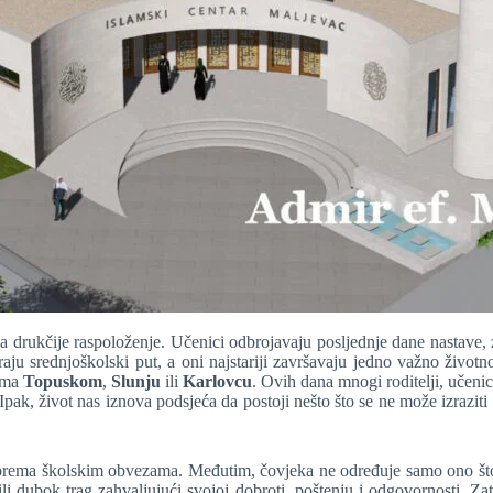
drukčije raspoloženje. Učenici odbrojavaju posljednje dane nastave, zak
iraju srednjoškolski put, a oni najstariji završavaju jedno važno živ
rema
Topuskom
,
Slunju
ili
Karlovcu
. Ovih dana mnogi roditelji, učeni
. Ipak, život nas iznova podsjeća da postoji nešto što se ne može izrazi
rema školskim obvezama. Međutim, čovjeka ne određuje samo ono što pi
ili dubok trag zahvaljujući svojoj dobroti, poštenju i odgovornosti. Z