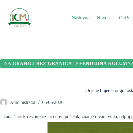
Preskoči
na
sadržaj
Naslovna
Novosti
O džem
NA GRANICI BEZ GRANICA - EFENDIJINA KOLUMN
Ocjene blijede, odgoj ost
Administrator
05/06/2026
– kada školsko zvono označi novi početak, znanje otvara vrata, odgoj 