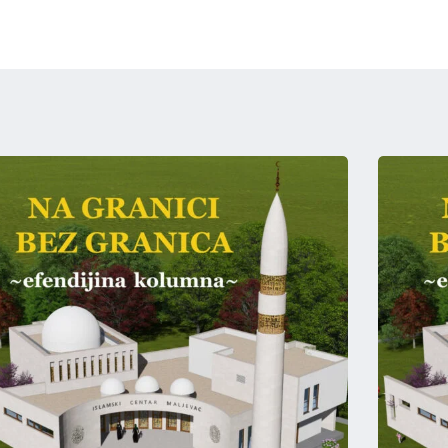
ha
re