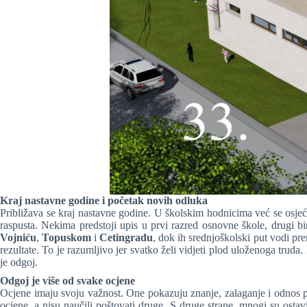
Kraj nastavne godine i početak novih odluka
Približava se kraj nastavne godine. U školskim hodnicima već se osjeća 
raspusta. Nekima predstoji upis u prvi razred osnovne škole, drugi b
Vojniću
,
Topuskom
i
Cetingradu
, dok ih srednjoškolski put vodi p
rezultate. To je razumljivo jer svatko želi vidjeti plod uloženoga truda
je odgoj.
Odgoj je više od svake ocjene
Ocjene imaju svoju važnost. One pokazuju znanje, zalaganje i odnos p
ocjene, a nisu naučili poštovati druge. S druge strane, mnogi su ostav