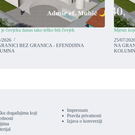
 je čovjeku danas tako teško biti čovjek
Mjesto koje
8/2026
25/07/202
GRANICI BEZ GRANICA - EFENDIJINA
NA GRAN
LUMNA
KOLUM
Impressum
ku događajima koji
Pravila privatnosti
jednosti
Izjava o konverziji
ijima
erijal