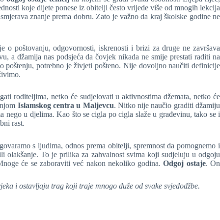
ednosti koje dijete ponese iz obitelji često vrijede više od mnogih lekcija
 usmjerava znanje prema dobru. Zato je važno da kraj školske godine ne
 o poštovanju, odgovornosti, iskrenosti i brizi za druge ne završava
vu, a džamija nas podsjeća da čovjek nikada ne smije prestati raditi n
 poštenju, potrebno je živjeti pošteno. Nije dovoljno naučiti definicije
živimo.
ati roditeljima, netko će sudjelovati u aktivnostima džemata, netko će
adnjom
Islamskog centra u Maljevcu
. Nitko nije naučio graditi džamij
ma nego u djelima. Kao što se cigla po cigla slaže u građevinu, tako se i
bni rast.
razgovaramo s ljudima, odnos prema obitelji, spremnost da pomognemo i
ili olakšanje. To je prilika za zahvalnost svima koji sudjeluju u odgoju
i. Mnoge će se zaboraviti već nakon nekoliko godina.
Odgoj ostaje
. O
eka i ostavljaju trag koji traje mnogo duže od svake svjedodžbe.