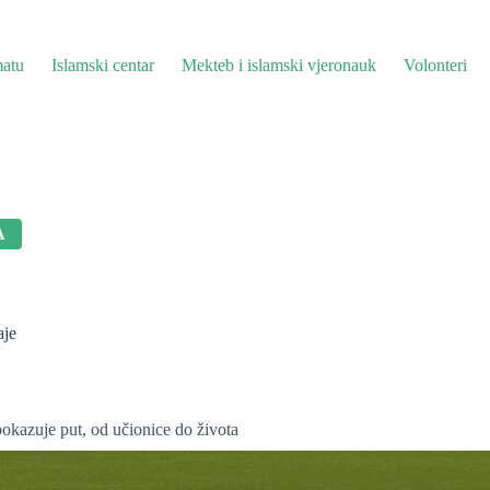
atu
Islamski centar
Mekteb i islamski vjeronauk
Volonteri
A
aje
pokazuje put, od učionice do života