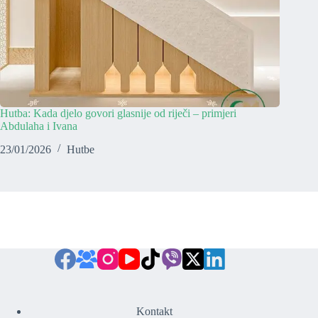
Hutba: Kada djelo govori glasnije od riječi – primjeri
Abdulaha i Ivana
23/01/2026
Hutbe
Kontakt