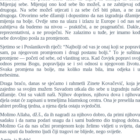
Mijenjaj sebe. Mijenjaj ono kod sebe što možeš, a ne zahtijevaj od
drugoga. Na sebe možeš utjecati i za sebe ćeš biti pitan, a ne za
drugoga. Otvorimo sebe džamiji i dopustimo da nas izgradnja džamije
mijenja na bolje. Ovdje smo na ulazu i izlazu iz Europe i od nas se
zahtijeva da budemo na nivou – praktični, a ne pragmatični. Dakle,
reprezentativni, a ne prosječni. Ne zalazimo u tuđe, jer imamo kod
sebe dovoljno posla za promjenom.
Sjetimo se i Poslanikovih riječi: “Najbolji od vas je onaj koji se popravi
sam, pa njegovom promjenom i drugi postanu bolji.” To je suština
promjene — početi od sebe, od vlastitog srca. Kad čovjek popravi svoj
odnos prema Bogu, popravljaju se i svi odnosi u njegovom životu.
Svaka promjena na bolje, ma koliko mala bila, ima odjeka i u
nebesima.
Draga braćo, danas se sjećamo i rahmetli Zinete Kovačević, koja je
zajedno sa svojim mužem Suvadom utkala dio sebe u izgradnju naše
džamije. Oni su vakifi naši. Njihov doprinos, njihova dova i njihova
djela ostat će zapisani u temeljima Islamskog centra. Ona je preselila na
ahiret prošlog tjedna, a njena djela ostaju svjedočiti.
Molimo Allaha, dž.š., da ih nagradi za njihovo dobro, da primi njihovu
sadaku i da nama podari snagu da i sami budemo dio trajnog dobra.
Molimo Ga da nas učini promjenom koju želimo vidjeti u svijetu, da
nas uputi da budemo ljudi čiji tragovi ne blijede, nego svijetle.
Amin, ja Rabb!