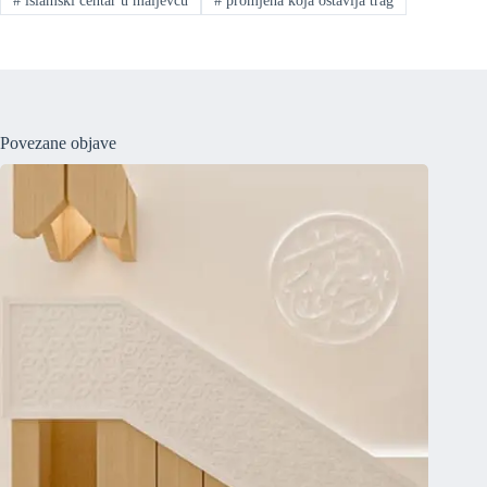
#
islamski centar u maljevcu
#
promjena koja ostavlja trag
Povezane objave