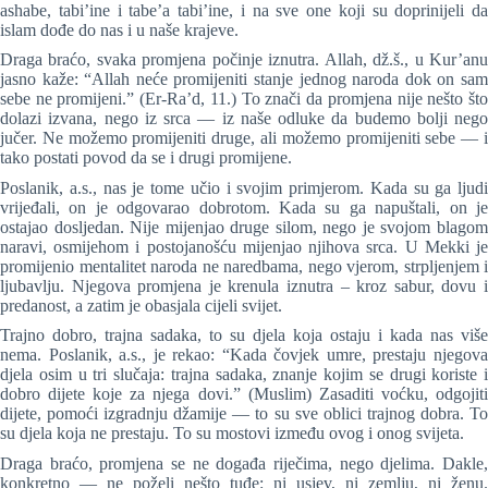
ashabe, tabi’ine i tabe’a tabi’ine, i na sve one koji su doprinijeli da
islam dođe do nas i u naše krajeve.
Draga braćo, svaka promjena počinje iznutra. Allah, dž.š., u Kur’anu
jasno kaže: “Allah neće promijeniti stanje jednog naroda dok on sam
sebe ne promijeni.” (Er-Ra’d, 11.) To znači da promjena nije nešto što
dolazi izvana, nego iz srca — iz naše odluke da budemo bolji nego
jučer. Ne možemo promijeniti druge, ali možemo promijeniti sebe — i
tako postati povod da se i drugi promijene.
Poslanik, a.s., nas je tome učio i svojim primjerom. Kada su ga ljudi
vrijeđali, on je odgovarao dobrotom. Kada su ga napuštali, on je
ostajao dosljedan. Nije mijenjao druge silom, nego je svojom blagom
naravi, osmijehom i postojanošću mijenjao njihova srca. U Mekki je
promijenio mentalitet naroda ne naredbama, nego vjerom, strpljenjem i
ljubavlju. Njegova promjena je krenula iznutra – kroz sabur, dovu i
predanost, a zatim je obasjala cijeli svijet.
Trajno dobro, trajna sadaka, to su djela koja ostaju i kada nas više
nema. Poslanik, a.s., je rekao: “Kada čovjek umre, prestaju njegova
djela osim u tri slučaja: trajna sadaka, znanje kojim se drugi koriste i
dobro dijete koje za njega dovi.” (Muslim) Zasaditi voćku, odgojiti
dijete, pomoći izgradnju džamije — to su sve oblici trajnog dobra. To
su djela koja ne prestaju. To su mostovi između ovog i onog svijeta.
Draga braćo, promjena se ne događa riječima, nego djelima. Dakle,
konkretno — ne poželi nešto tuđe: ni usjev, ni zemlju, ni ženu.