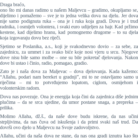
Draga braćo,
ono što mi danas radimo u našem Maljevcu – gradimo, okupljamo se,
dijelimo i pomažemo – sve je to jedna velika dova na djelu. Jer dova
nije samo podignuta ruka – ona je i ruka koja gradi. Dova je i trud
radnika, i osmijeh volontera, i svaki euro udijeljen za hajr. Kad pržimo
kestene, kad dijelimo hranu, kad pomognemo drugome – to su djela
koja izgovaraju dovu bez riječi.
Sjetimo se Poslanika, a.s., koji je svakodnevno dovio – za sebe, za
zajednicu, za ummet i za svako biće koje nosi vjeru u srcu. Njegove
dove nisu bile samo molbe – one su bile pokretač djelovanja. Nakon
dove bi ustao i činio, radio, pomagao, gradio.
Zato je i naša dova za Maljevac – dova djelovanja. Kada kažemo:
“Allahu, podari nam bereket u gradnji”, mi to ne ostavljamo samo u
riječima – mi to potvrđujemo lopatom, ciglom, osmijehom i
volonterskim radom.
Dova nas povezuje. Ona je energija koja čini da zajednica diše jednim
plućima – da se srca ujedine, da umor postane snaga, a prepreka –
prilika.
Molimo Allaha, dž.š., da naše dove budu iskrene, da nas učini
strpljivima, da nas čuva od iskušenja i da primi svaki naš trud. Da
dovrši ovo djelo u Maljevcu na Svoje zadovoljstvo.
Allahu, učini da naša dova ne stane, da nas ona gradi iznutra kao što