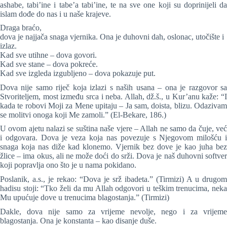
ashabe, tabi’ine i tabe’a tabi’ine, te na sve one koji su doprinijeli da
islam dođe do nas i u naše krajeve.
Draga braćo,
dova je najjača snaga vjernika. Ona je duhovni dah, oslonac, utočište i
izlaz.
Kad sve utihne – dova govori.
Kad sve stane – dova pokreće.
Kad sve izgleda izgubljeno – dova pokazuje put.
Dova nije samo riječ koja izlazi s naših usana – ona je razgovor sa
Stvoriteljem, most između srca i neba. Allah, dž.š., u Kur’anu kaže: “I
kada te robovi Moji za Mene upitaju – Ja sam, doista, blizu. Odazivam
se molitvi onoga koji Me zamoli.” (El-Bekare, 186.)
U ovom ajetu nalazi se suština naše vjere – Allah ne samo da čuje, već
i odgovara. Dova je veza koja nas povezuje s Njegovom milošću i
snaga koja nas diže kad klonemo. Vjernik bez dove je kao juha bez
žlice – ima okus, ali ne može doći do srži. Dova je naš duhovni softver
koji popravlja ono što je u nama pokidano.
Poslanik, a.s., je rekao: “Dova je srž ibadeta.” (Tirmizi) A u drugom
hadisu stoji: “Tko želi da mu Allah odgovori u teškim trenucima, neka
Mu upućuje dove u trenucima blagostanja.” (Tirmizi)
Dakle, dova nije samo za vrijeme nevolje, nego i za vrijeme
blagostanja. Ona je konstanta – kao disanje duše.