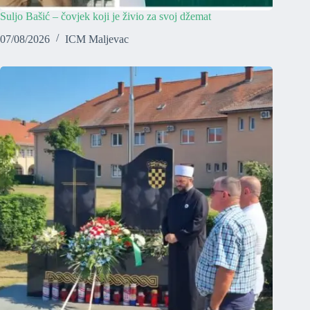
Suljo Bašić – čovjek koji je živio za svoj džemat
07/08/2026
ICM Maljevac