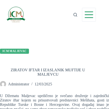
Preskoči
na
sadržaj
ICM MALJEVAC
ZIRATOV IFTAR I IZASLANIK MUFTIJE U
MALJEVCU
Administrator
12/03/2025
U Džematu Maljevac upriličeno je svečano druženje i zajednički
Ziratov iftar kojem su prisustvovali predstavnici Mešihata, gosti iz
Republike Turske i Bosne i Hercegovine. Ovaj događaj imao je
poseban značaj, ne samo zbog ramazanske tradicije već i zbog podrške