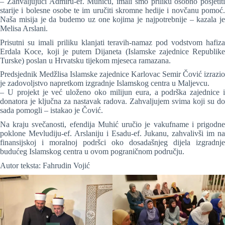
– Zahvaljujući Admiru-ef. Muhiću, imali smo priliku osobno posjetiti
starije i bolesne osobe te im uručiti skromne hedije i novčanu pomoć.
Naša misija je da budemo uz one kojima je najpotrebnije – kazala je
Melisa Arslani.
Prisutni su imali priliku klanjati teravih-namaz pod vodstvom hafiza
Erdala Koce, koji je putem Dijaneta (Islamske zajednice Republike
Turske) poslan u Hrvatsku tijekom mjeseca ramazana.
Predsjednik Medžlisa Islamske zajednice Karlovac Semir Čović izrazio
je zadovoljstvo napretkom izgradnje Islamskog centra u Maljevcu.
– U projekt je već uloženo oko milijun eura, a podrška zajednice i
donatora je ključna za nastavak radova. Zahvaljujem svima koji su do
sada pomogli – istakao je Čović.
Na kraju svečanosti, efendija Muhić uručio je vakufname i prigodne
poklone Mevludiju-ef. Arslaniju i Esadu-ef. Jukanu, zahvalivši im na
finansijskoj i moralnoj podršci oko dosadašnjeg dijela izgradnje
budućeg Islamskog centra u ovom pograničnom području.
Autor teksta: Fahrudin Vojić