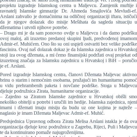
projektu izgradnje Islamskog centra u Maljevcu. Zamjenik muftije i
ravnatelj Islamske gimnazije Dr. Ahmeda Smajlovića Mevludi-ef.
Arslani zahvalio je domaćinima na odličnoj organizaciji iftara, ističući
da je njegov dolazak dio misije Mešihata da sagleda situaciju u
džematima i utvrdi njihove potrebe.
– Drago mi je da sam ponovno ovdje u Maljevcu i da damo podršku
ovoj maloj, ali izuzetno predanoj skupini ljudi, predvođenoj imamom
Admir-ef. Muhićem. Ono što su oni uspjeli ostvariti bez velike podrške
fascinira. Ovaj naš dolazak dokaz je da Islamska zajednica u Hrvatskoj
stoji iza ovog džemata, a mi ćemo finansijski podržati ovaj projekat od
izuzetnog značaja za Islamsku zajednicu u Hrvatskoj i BiH – poručio
je ef. Arslani.
Pored izgradnje Islamskog centra, članovi Džemata Maljevac aktivno
brinu o starim i nemoćnim osobama, pružajući im humanitarnu pomoć
u vidu prehrambenih paketa i novčane podrške. Stoga u Maljevcu
djeluje podružnica Zirata, humanitarne organizacije.
– Zajedno sa Ziratom Islamske zajednice u Hrvatskoj obišli smo
nekoliko obitelji u potrebi i uručili im hedije. Islamska zajednica, njeni
imami i džemati imaju misiju da budu uz one kojima je najteže –
naglasio je imam Džemata Maljevac Admir-ef. Muhić.
Predsjednica Upravnog odbora Zirata Melisa Arslani istakla je da ova
organizacija djeluje kroz podružnice u Zagrebu, Rijeci, Puli i Maljevcu
te da kontinuirano pomaže najugroženijima.