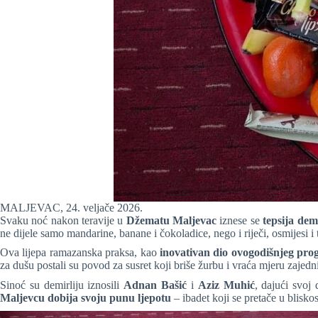
MALJEVAC, 24. veljače 2026.
Svaku noć nakon teravije u
Džematu Maljevac
iznese se
tepsija demi
ne dijele samo mandarine, banane i čokoladice, nego i riječi, osmijesi i 
Ova lijepa ramazanska praksa, kao
inovativan dio ovogodišnjeg pr
za dušu postali su povod za susret koji briše žurbu i vraća mjeru zajedn
Sinoć su demirliju iznosili
Adnan Bašić
i
Aziz Muhić
, dajući svoj
Maljevcu dobija svoju punu ljepotu
– ibadet koji se pretače u blisko