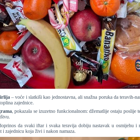
rlija
– voće i slatkiši kao jednostavna, ali snažna poruka da teravih-
toplina zajednice.
ograma
, pokazala se izuzetno funkcionalnom: džematlije ostaju poslije te
ištvu.
 doprinos da svaki iftar i svaka teravija dobiju nastavak u osmijehu
st i zajednicu koja živi i nakon namaza.