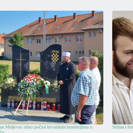
t Maljevac odao počast hrvatskim braniteljima u
Selma i Ir
iću