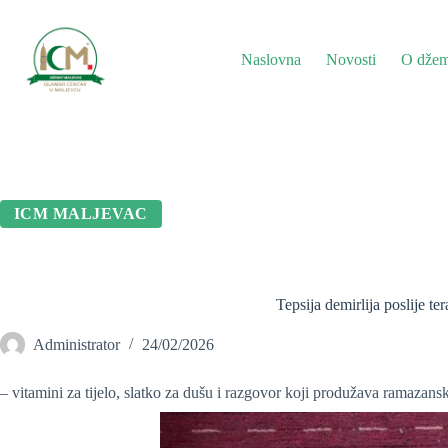
Preskoči
na
sadržaj
Naslovna
Novosti
O džem
ICM MALJEVAC
Tepsija demirlija poslije ter
Administrator
24/02/2026
– vitamini za tijelo, slatko za dušu i razgovor koji produžava ramazans