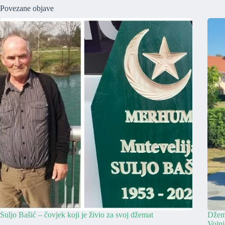
Povezane objave
Suljo Bašić – čovjek koji je živio za svoj džemat
Džema
Vojn