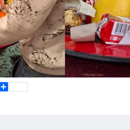
X
S
ha
re