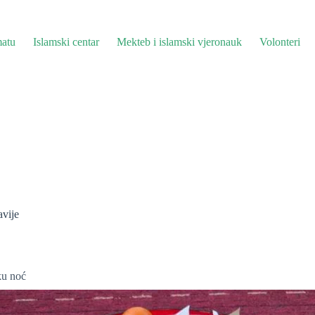
atu
Islamski centar
Mekteb i islamski vjeronauk
Volonteri
avije
ku noć