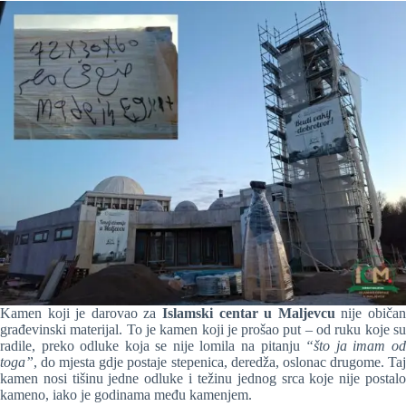
Kamen koji je darovao za
Islamski centar u Maljevcu
nije običa
građevinski materijal. To je kamen koji je prošao put – od ruku koje su
radile, preko odluke koja se nije lomila na pitanju
“što ja imam od
toga”
, do mjesta gdje postaje stepenica, deredža, oslonac drugome. Taj
kamen nosi tišinu jedne odluke i težinu jednog srca koje nije postalo
kameno, iako je godinama među kamenjem.