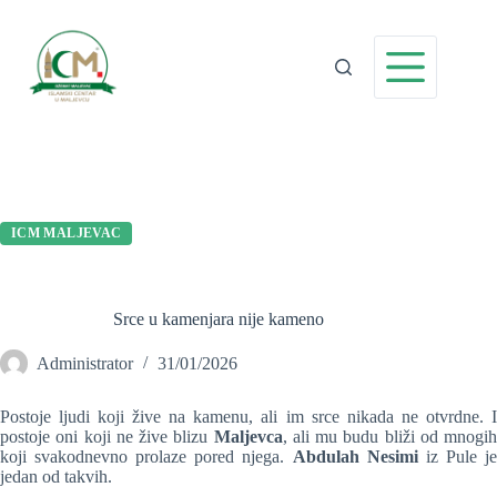
Preskoči
na
sadržaj
ICM MALJEVAC
Srce u kamenjara nije kameno
Administrator
31/01/2026
Postoje ljudi koji žive na kamenu, ali im srce nikada ne otvrdne. I
postoje oni koji ne žive blizu
Maljevca
, ali mu budu bliži od mnogih
koji svakodnevno prolaze pored njega.
Abdulah Nesimi
iz Pule j
jedan od takvih.