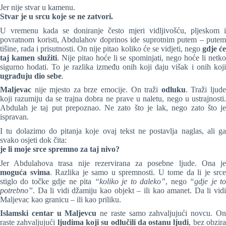
Jer nije stvar u kamenu.
Stvar je u srcu koje se ne zatvori.
U vremenu kada se doniranje često mjeri vidljivošću, pljeskom i
povratnom koristi, Abdulahov doprinos ide suprotnim putem – putem
tišine, rada i prisutnosti. On nije pitao koliko će se vidjeti, nego
gdje ć
taj kamen služiti
. Nije pitao hoće li se spominjati, nego hoće li netk
sigurno hodati. To je razlika između onih koji daju višak i onih koji
ugrađuju dio sebe
.
Maljevac
nije mjesto za brze emocije. On traži
odluku
. Traži ljud
koji razumiju da se trajna dobra ne prave u naletu, nego u ustrajnosti.
Abdulah je taj put prepoznao. Ne zato što je lak, nego zato što je
ispravan.
I tu dolazimo do pitanja koje ovaj tekst ne postavlja naglas, ali ga
svako osjeti dok čita:
je li moje srce spremno za taj nivo?
Jer Abdulahova trasa nije rezervirana za posebne ljude. Ona je
moguća svima
. Razlika je samo u spremnosti. U tome da li je srce
stiglo do točke gdje ne pita
“koliko je to daleko”
, nego
“gdje je t
potrebno”
. Da li vidi džamiju kao objekt – ili kao amanet. Da li vidi
Maljevac kao granicu – ili kao priliku.
Islamski centar u Maljevcu
ne raste samo zahvaljujući novcu. O
raste zahvaljujući
ljudima koji su odlučili da ostanu ljudi
, bez obzir