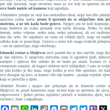
put nije izuzetak, nego otvorena staza za sve koji su spremni da im
srce bude mekše od kamena
koji ugrađuju.
Abdulahov primjer ne stoji kao nedostižan ideal, nego kao tiho pitanje
upućeno svima nama:
jesmo li spremni da se uključimo dok jo
možemo, a ne tek kada bude gotovo
. Njegov put ne traži kopiranje
nego hrabrost da svako pronađe svoj način davanja. Netko će dati
imetak, netko vrijeme, netko ruke, netko prisutnost, ali svi možemo
dati dio sebe. Jer zajednice ne rastu od velikih riječi, nego od malih
odluka koje se ponavljaju. Upravo u tome leži snaga ovakvih primjera
– oni ne opterećuju, nego ohrabruju.
Islamski centar u Maljevcu
neće pamtiti tko je dao najviše, nego tk
je dao iskreno. U njegovim zidovima ostat će ugrađeni ljudi, njihove
namjere i njihove tihe odluke da ne budu po strani. Kamen će s
vremenom ostarjeti, ali tragovi dobrote neće izblijedjeti. I zato se ovdje
ne pita koliko je tko imao, nego koliko je srce bilo spremno. Jer kad
srce dosegne taj nivo, ni kamen više nije kamen – postaje svjedok vjere
koja se pretočila u djelo.
Abdulah Nesimi i njegov dar pokazuju da se Islamski centar u
Maljevcu ne gradi kamenom nego srcima koja su spremna da vjeru,
odgovornost i ljubav prema zajednici pretoče u konkretno djelo, bez
računice, buke i odgađanja.
Fa
E
W
Li
C
M
Pr
Te
T
Vi