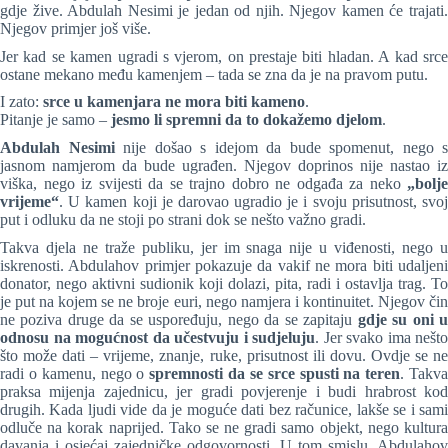
gdje žive. Abdulah Nesimi je jedan od njih. Njegov kamen će trajati.
Njegov primjer još više.
Jer kad se kamen ugradi s vjerom, on prestaje biti hladan. A kad srce
ostane mekano među kamenjem – tada se zna da je na pravom putu.
I zato:
srce u kamenjara ne mora biti kameno
.
Pitanje je samo –
jesmo li spremni da to dokažemo djelom
.
Abdulah Nesimi
nije došao s idejom da bude spomenut, nego s
jasnom namjerom da bude ugrađen. Njegov doprinos nije nastao iz
viška, nego iz svijesti da se trajno dobro ne odgađa za neko
„bolje
vrijeme“
. U kamen koji je darovao ugradio je i svoju prisutnost, svoj
put i odluku da ne stoji po strani dok se nešto važno gradi.
Takva djela ne traže publiku, jer im snaga nije u viđenosti, nego u
iskrenosti. Abdulahov primjer pokazuje da vakif ne mora biti udaljeni
donator, nego aktivni sudionik koji dolazi, pita, radi i ostavlja trag. To
je put na kojem se ne broje euri, nego namjera i kontinuitet. Njegov čin
ne poziva druge da se uspoređuju, nego da se zapitaju
gdje su oni 
odnosu na mogućnost da učestvuju i sudjeluju
. Jer svako ima nešto
što može dati – vrijeme, znanje, ruke, prisutnost ili dovu. Ovdje se ne
radi o kamenu, nego o
spremnosti da se srce spusti na teren
. Takv
praksa mijenja zajednicu, jer gradi povjerenje i budi hrabrost kod
drugih. Kada ljudi vide da je moguće dati bez računice, lakše se i sami
odluče na korak naprijed. Tako se ne gradi samo objekt, nego kultura
davanja i osjećaj zajedničke odgovornosti. U tom smislu, Abdulahov