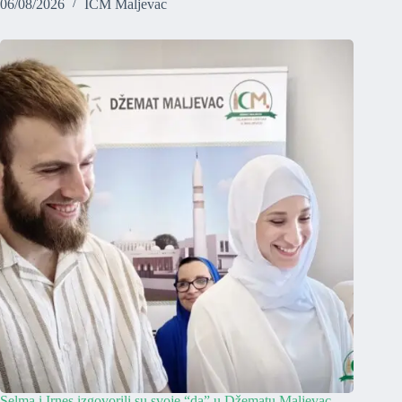
06/08/2026
ICM Maljevac
Selma i Irnes izgovorili su svoje “da” u Džematu Maljevac