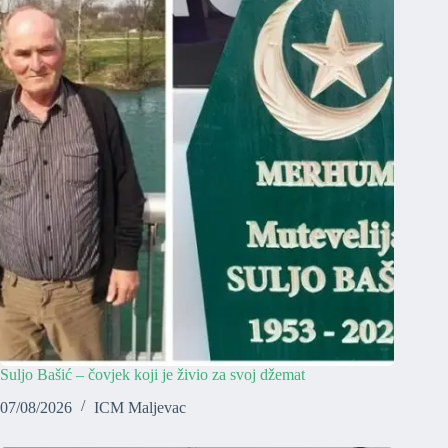
Suljo Bašić – čovjek koji je živio za svoj džemat
07/08/2026
ICM Maljevac