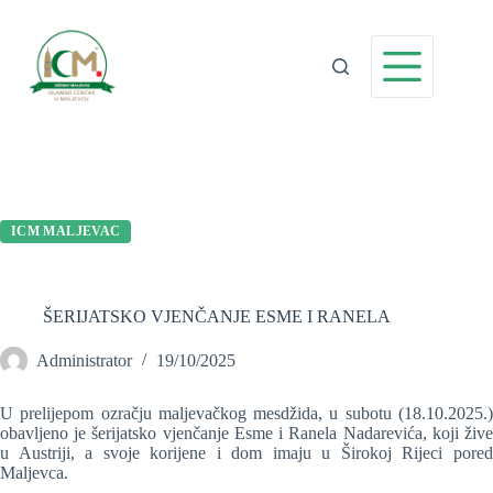
Preskoči
na
sadržaj
ICM MALJEVAC
ŠERIJATSKO VJENČANJE ESME I RANELA
Administrator
19/10/2025
U prelijepom ozračju maljevačkog mesdžida, u subotu (18.10.2025.)
obavljeno je šerijatsko vjenčanje Esme i Ranela Nadarevića, koji žive
u Austriji, a svoje korijene i dom imaju u Širokoj Rijeci pored
Maljevca.