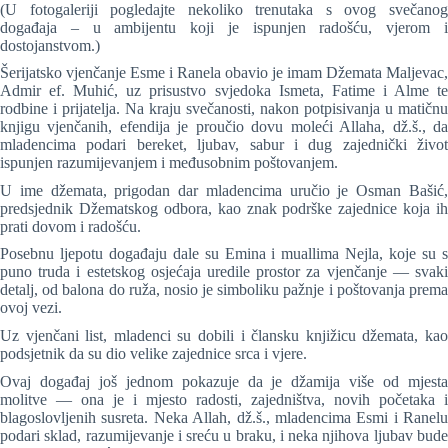
(U fotogaleriji pogledajte nekoliko trenutaka s ovog svečanog
događaja – u ambijentu koji je ispunjen radošću, vjerom i
dostojanstvom.)
Šerijatsko vjenčanje Esme i Ranela obavio je imam Džemata Maljevac,
Admir ef. Muhić, uz prisustvo svjedoka Ismeta, Fatime i Alme te
rodbine i prijatelja. Na kraju svečanosti, nakon potpisivanja u matičnu
knjigu vjenčanih, efendija je proučio dovu moleći Allaha, dž.š., da
mladencima podari bereket, ljubav, sabur i dug zajednički život
ispunjen razumijevanjem i međusobnim poštovanjem.
U ime džemata, prigodan dar mladencima uručio je Osman Bašić,
predsjednik Džematskog odbora, kao znak podrške zajednice koja ih
prati dovom i radošću.
Posebnu ljepotu događaju dale su Emina i muallima Nejla, koje su s
puno truda i estetskog osjećaja uredile prostor za vjenčanje — svaki
detalj, od balona do ruža, nosio je simboliku pažnje i poštovanja prema
ovoj vezi.
Uz vjenčani list, mladenci su dobili i člansku knjižicu džemata, kao
podsjetnik da su dio velike zajednice srca i vjere.
Ovaj događaj još jednom pokazuje da je džamija više od mjesta
molitve — ona je i mjesto radosti, zajedništva, novih početaka i
blagoslovljenih susreta. Neka Allah, dž.š., mladencima Esmi i Ranelu
podari sklad, razumijevanje i sreću u braku, i neka njihova ljubav bude