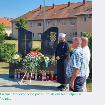
Džemat Maljevac odao počast hrvatskim braniteljima u
Vojniću