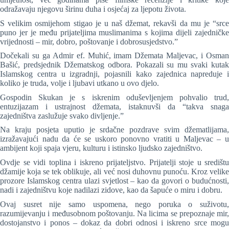
odražavaju njegovu širinu duha i osjećaj za ljepotu života.
S velikim osmijehom stigao je u naš džemat, rekavši da mu je “srce
puno jer je među prijateljima muslimanima s kojima dijeli zajedničke
vrijednosti – mir, dobro, poštovanje i dobrosusjedstvo.”
Dočekali su ga Admir ef. Muhić, imam Džemata Maljevac, i Osman
Bašić, predsjednik Džematskog odbora. Pokazali su mu svaki kutak
Islamskog centra u izgradnji, pojasnili kako zajednica napreduje i
koliko je truda, volje i ljubavi utkano u ovo djelo.
Gospodin Skukan je s iskrenim oduševljenjem pohvalio trud,
entuzijazam i ustrajnost džemata, istaknuvši da “takva snaga
zajedništva zaslužuje svako divljenje.”
Na kraju posjeta uputio je srdačne pozdrave svim džematlijama,
izražavajući nadu da će se uskoro ponovno vratiti u Maljevac – u
ambijent koji spaja vjeru, kulturu i istinsko ljudsko zajedništvo.
Ovdje se vidi toplina i iskreno prijateljstvo. Prijatelji stoje u središtu
džamije koja se tek oblikuje, ali već nosi duhovnu punoću. Kroz velike
prozore Islamskog centra ulazi svjetlost – kao da govori o budućnosti,
nadi i zajedništvu koje nadilazi zidove, kao da šapuće o miru i dobru.
Ovaj susret nije samo uspomena, nego poruka o suživotu,
razumijevanju i međusobnom poštovanju. Na licima se prepoznaje mir,
dostojanstvo i ponos – dokaz da dobri odnosi i iskreno srce mogu