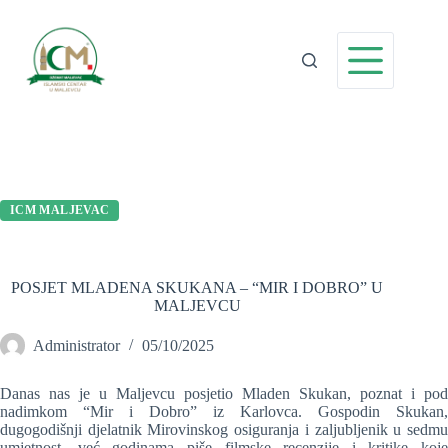
Preskoči
na
sadržaj
ICM MALJEVAC
POSJET MLADENA SKUKANA – “MIR I DOBRO” U
MALJEVCU
Administrator
05/10/2025
Danas nas je u Maljevcu posjetio Mladen Skukan, poznat i pod
nadimkom “Mir i Dobro” iz Karlovca. Gospodin Skukan,
dugogodišnji djelatnik Mirovinskog osiguranja i zaljubljenik u sedmu
umjetnost, već godinama piše filmske recenzije i kritike koje