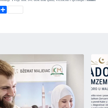
X
S
ha
re