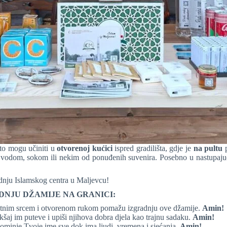
to mogu učiniti u
otvorenoj kućici
ispred gradilišta, gdje je
na pultu
p
vodom, sokom ili nekim od ponuđenih suvenira. Posebno u nastupa
dnju Islamskog centra u Maljevcu!
DNJU DŽAMIJE NA GRANICI:
 sretnim srcem i otvorenom rukom pomažu izgradnju ove džamije.
Amin!
akšaj im puteve i upiši njihova dobra djela kao trajnu sadaku.
Amin!
spominje Tvoje ime sve dok ima ljudi, vremena i sjećanja.
Amin!