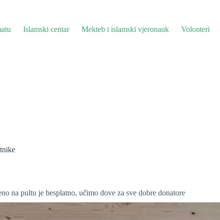
atu
Islamski centar
Mekteb i islamski vjeronauk
Volonteri
utnike
uđeno na pultu je besplatno, učimo dove za sve dobre donatore