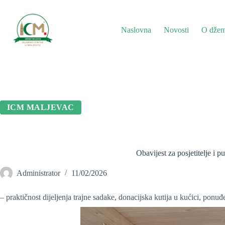
Preskoči
na
sadržaj
Naslovna
Novosti
O džem
ICM MALJEVAC
Obavijest za posjetitelje i p
Administrator
11/02/2026
– praktičnost dijeljenja trajne sadake, donacijska kutija u kućici, pon