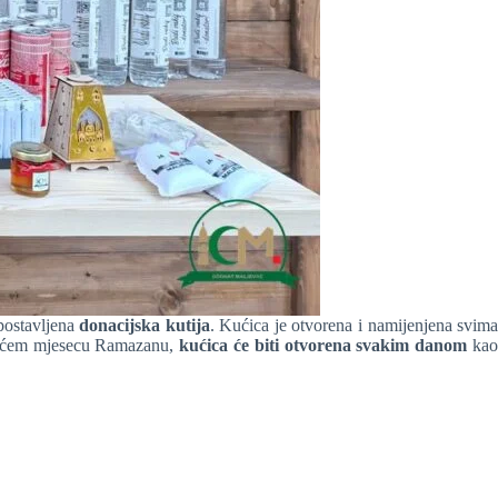
ostavljena
donacijska kutija
. Kućica je otvorena i namijenjena svim
jućem mjesecu Ramazanu,
kućica će biti otvorena svakim danom
ka