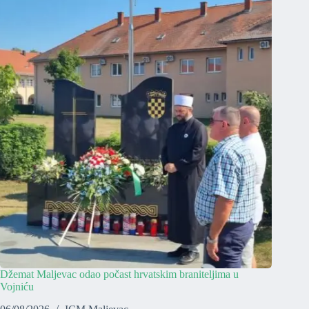
Džemat Maljevac odao počast hrvatskim braniteljima u
Vojniću