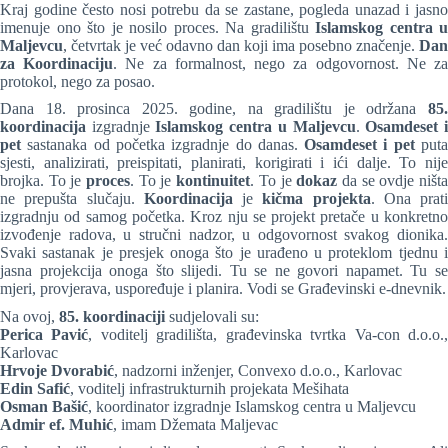
Kraj godine često nosi potrebu da se zastane, pogleda unazad i jasno
imenuje ono što je nosilo proces. Na gradilištu
Islamskog centra u
Maljevcu
, četvrtak je već odavno dan koji ima posebno značenje.
Dan
za Koordinaciju
. Ne za formalnost, nego za odgovornost. Ne z
protokol, nego za posao.
Dana 18. prosinca 2025. godine, na gradilištu je održana
85.
koordinacija
izgradnje
Islamskog centra u Maljevcu
.
Osamdeset 
pet
sastanaka od početka izgradnje do danas.
Osamdeset i pet
put
sjesti, analizirati, preispitati, planirati, korigirati i ići dalje. To nije
brojka. To je
proces
. To je
kontinuitet
. To je
dokaz
da se ovdje ništ
ne prepušta slučaju.
Koordinacija
je
kičma
projekta
. Ona prati
izgradnju od samog početka. Kroz nju se projekt pretače u konkretno
izvođenje radova, u stručni nadzor, u odgovornost svakog dionika.
Svaki sastanak je presjek onoga što je urađeno u proteklom tjednu i
jasna projekcija onoga što slijedi. Tu se ne govori napamet. Tu se
mjeri, provjerava, uspoređuje i planira. Vodi se Građevinski e-dnevnik.
Na ovoj,
85. koordinaciji
sudjelovali su:
Perica Pavić
, voditelj gradilišta, građevinska tvrtka Va-con d.o.o.
Karlovac
Hrvoje Dvorabić
, nadzorni inženjer, Convexo d.o.o., Karlovac
Edin Safić
, voditelj infrastrukturnih projekata Mešihata
Osman Bašić
, koordinator izgradnje Islamskog centra u Maljevcu
Admir ef. Muhić
, imam Džemata Maljevac