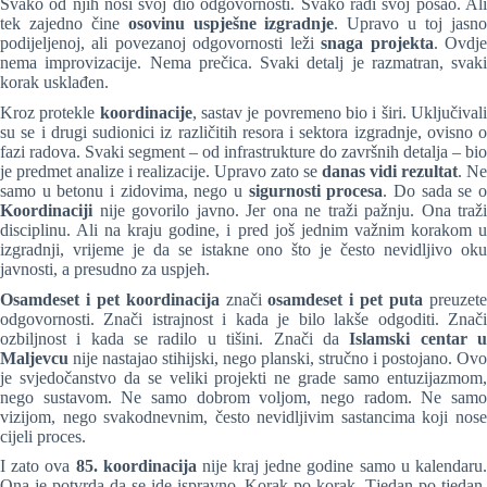
Svako od njih nosi svoj dio odgovornosti. Svako radi svoj posao. Ali
tek zajedno čine
osovinu uspješne izgradnje
. Upravo u toj jasn
podijeljenoj, ali povezanoj odgovornosti leži
snaga projekta
. Ovdj
nema improvizacije. Nema prečica. Svaki detalj je razmatran, svaki
korak usklađen.
Kroz protekle
koordinacije
, sastav je povremeno bio i širi. Uključival
su se i drugi sudionici iz različitih resora i sektora izgradnje, ovisno o
fazi radova. Svaki segment – od infrastrukture do završnih detalja – bio
je predmet analize i realizacije. Upravo zato se
danas vidi rezultat
. Ne
samo u betonu i zidovima, nego u
sigurnosti procesa
. Do sada se 
Koordinaciji
nije govorilo javno. Jer ona ne traži pažnju. Ona traži
disciplinu. Ali na kraju godine, i pred još jednim važnim korakom u
izgradnji, vrijeme je da se istakne ono što je često nevidljivo oku
javnosti, a presudno za uspjeh.
Osamdeset i pet koordinacija
znači
osamdeset i pet puta
preuzet
odgovornosti. Znači istrajnost i kada je bilo lakše odgoditi. Znači
ozbiljnost i kada se radilo u tišini. Znači da
Islamski centar 
Maljevcu
nije nastajao stihijski, nego planski, stručno i postojano. Ovo
je svjedočanstvo da se veliki projekti ne grade samo entuzijazmom,
nego sustavom. Ne samo dobrom voljom, nego radom. Ne samo
vizijom, nego svakodnevnim, često nevidljivim sastancima koji nose
cijeli proces.
I zato ova
85. koordinacija
nije kraj jedne godine samo u kalendaru
Ona je potvrda da se ide ispravno. Korak po korak. Tjedan po tjedan.